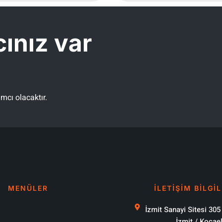
cınız var
ımcı olacaktır.
MENÜLER
ILETİŞİM BİLGİL
İzmit Sanayi Sitesi 305
İzmit / Kocael