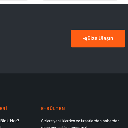
Bize Ulaşın
ERİ
E-BÜLTEN
 Blok No:7
Sizlere yeniliklerden ve fırsatlardan haberdar
i
olma ayrıcalığı sunuyoruz!