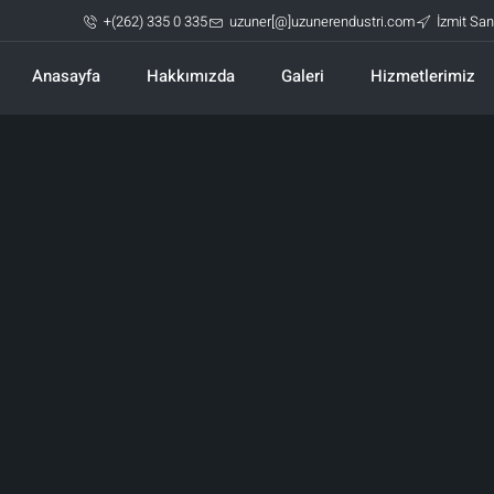
+(262) 335 0 335
uzuner[@]uzunerendustri.com
İzmit San
Anasayfa
Hakkımızda
Galeri
Hizmetlerimiz