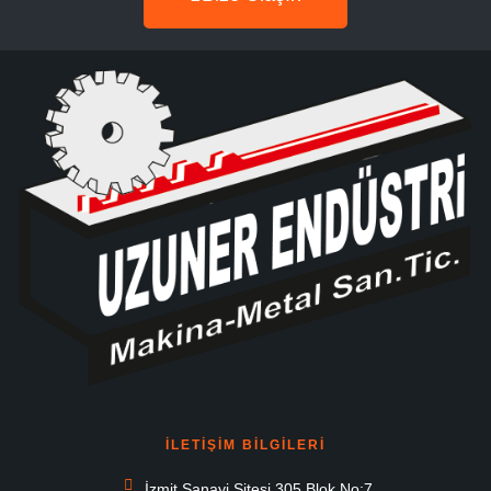
ILETİŞİM BİLGİLERİ
İzmit Sanayi Sitesi 305 Blok No:7